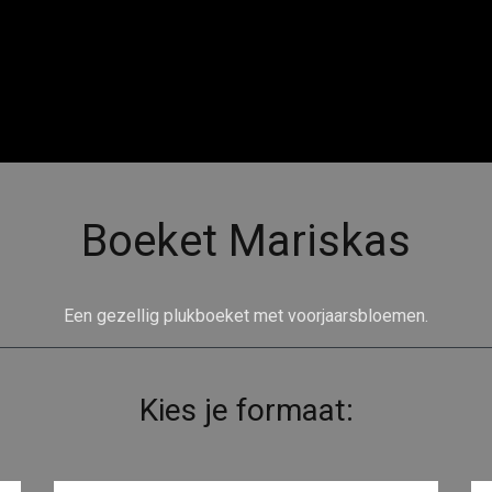
Boeket Mariskas
Een gezellig plukboeket met voorjaarsbloemen.
Kies je formaat: