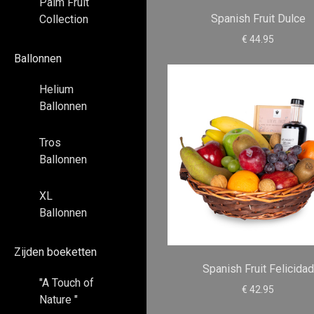
Palm Fruit
Spanish Fruit Dulce
Collection
€ 44.95
Ballonnen
Helium
Ballonnen
Tros
Ballonnen
XL
Ballonnen
Zijden boeketten
Spanish Fruit Felicidad
"A Touch of
€ 42.95
Nature "