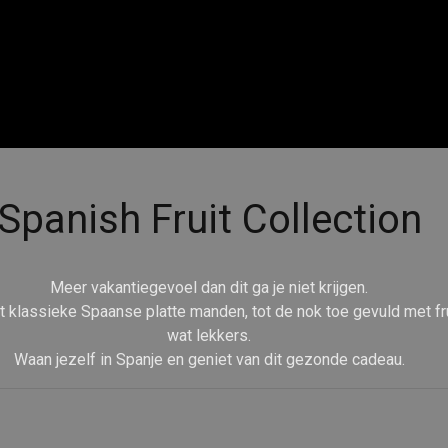
Spanish Fruit Collection
Meer vakantiegevoel dan dit ga je niet krijgen.
 klassieke Spaanse platte manden, tot de nok toe gevuld met fru
wat lekkers.
Waan jezelf in Spanje en geniet van dit gezonde cadeau.