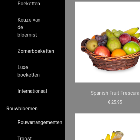
Boeketten
Keuze van
de
bloemist
Zomerboeketten
Luxe
boeketten
Internationaal
Spanish Fruit Frescura
€ 25.95
Rouwbloemen
Rouwarrangementen
Troost