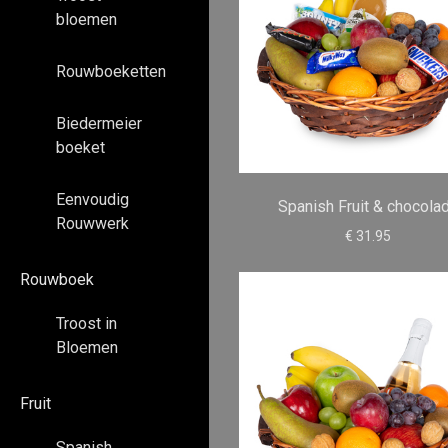
bloemen
Rouwboeketten
Biedermeier
boeket
Eenvoudig
Spanish Fruit & chocola
Rouwwerk
€ 31.95
Rouwboek
Troost in
Bloemen
Fruit
Spanish