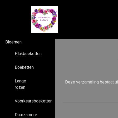
Bloemen
Plukboeketten
Boeketten
Lange
Deze verzameling bestaat uit
rozen
Voorkeursboeketten
Duurzamere