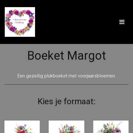
Boeket Margot
Een gezellig plukboeket met voorjaarsbloemen.
Kies je formaat: