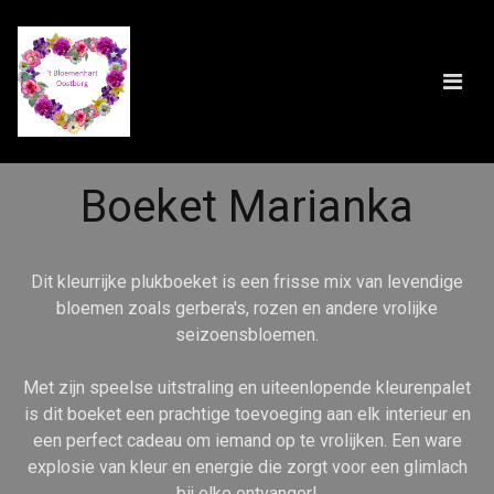
Boeket Marianka
Dit kleurrijke plukboeket is een frisse mix van levendige
bloemen zoals gerbera's, rozen en andere vrolijke
seizoensbloemen.
Met zijn speelse uitstraling en uiteenlopende kleurenpalet
is dit boeket een prachtige toevoeging aan elk interieur en
een perfect cadeau om iemand op te vrolijken. Een ware
explosie van kleur en energie die zorgt voor een glimlach
bij elke ontvanger!