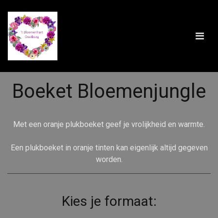
Boeket Bloemenjungle
Met een oranje plukboeket geef je vrolijkheid en warmte.
Een plukboeket in oranje tinten kan eigenlijk altijd gegeven
worden.
Kies je formaat: